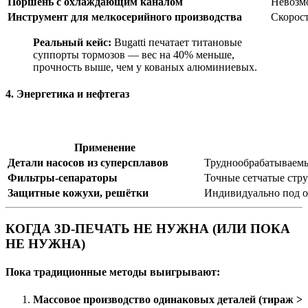
Поршень с охлаждающим каналом
Невозм
Инструмент для мелкосерийного производства
Скорост
Реальный кейс:
Bugatti печатает титановые
суппорты тормозов — вес на 40% меньше,
прочность выше, чем у кованых алюминиевых.
4. Энергетика и нефтегаз
Применение
Детали насосов из суперсплавов
Труднообрабатываемы
Фильтры-сепараторы
Точные сетчатые стр
Защитные кожухи, решётки
Индивидуально под о
КОГДА 3D-ПЕЧАТЬ НЕ НУЖНА (ИЛИ ПОКА
НЕ НУЖНА)
Пока традиционные методы выигрывают:
Массовое производство одинаковых деталей (тираж >