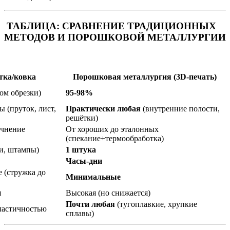
ТАБЛИЦА: СРАВНЕНИЕ ТРАДИЦИОННЫХ
МЕТОДОВ И ПОРОШКОВОЙ МЕТАЛЛУРГИИ
тка/ковка
Порошковая металлургия (3D-печать)
ом обрезки)
95-98%
 (пруток, лист,
Практически любая
(внутренние полости,
решётки)
чнение
От хороших до эталонных
(спекание+термообработка)
и, штампы)
1 штука
Часы-дни
 (стружка до
Минимальные
я
Высокая (но снижается)
Почти любая
(тугоплавкие, хрупкие
ластичностью
сплавы)