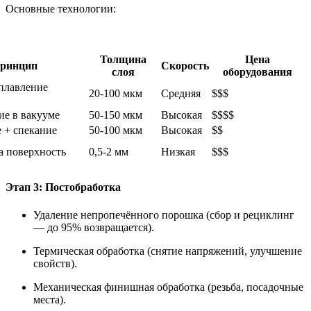
Основные технологии:
Толщина
Цена
ринцип
Скорость
слоя
оборудования
плавление
20-100 мкм
Средняя
$$$
ие в вакууме
50-150 мкм
Высокая
$$$$
 + спекание
50-100 мкм
Высокая
$$
а поверхность
0,5-2 мм
Низкая
$$$
Этап 3: Постобработка
Удаление непропечённого порошка (сбор и рециклинг
— до 95% возвращается).
Термическая обработка (снятие напряжений, улучшение
свойств).
Механическая финишная обработка (резьба, посадочные
места).