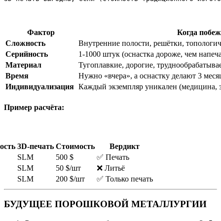
Фактор
Когда побеж
Сложность
Внутренние полости, решётки, тополог
Серийность
1-1000 штук (оснастка дороже, чем напеча
Материал
Тугоплавкие, дорогие, труднообрабатыва
Время
Нужно «вчера», а оснастку делают 3 меся
Индивидуализация
Каждый экземпляр уникален (медицина, 
Пример расчёта:
ость
3D-печать
Стоимость
Вердикт
SLM
500 $
✅ Печать
SLM
50 $/шт
❌ Литьё
SLM
200 $/шт
✅ Только печать
БУДУЩЕЕ ПОРОШКОВОЙ МЕТАЛЛУРГИИ