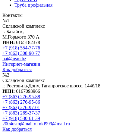
Труба профильная
Контакты
№1
Складской комплекс
г. Батайск,
М.Горького 370 А
ИНН:
6165182378
+7 (918) 554-77-76
+7 (863) 308-90-77
bat@usm.bz
Интернет-магазин
Как добраться
№2
Складской комплекс
г. Ростов-на-Дону, Таганрогское шоссе, 144б/18
ИНН:
6167093966
+7 (863) 276-95-88
+7 (863) 276-95-86
+7 (863) 276-97-01
+7 (863) 269-37-37
+7 (918) 530-61-39
2004usm@mail.ru
nkl999@mail.ru
Как добраться