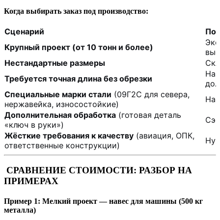
Когда выбирать заказ под производство:
Сценарий
По
Эко
Крупный проект (от 10 тонн и более)
выс
Нестандартные размеры
Скл
Нап
Требуется точная длина без обрезки
дол
Специальные марки стали
(09Г2С для севера,
На 
нержавейка, износостойкие)
Дополнительная обработка
(готовая деталь
Сэк
«ключ в руки»)
Жёсткие требования к качеству
(авиация, ОПК,
Нуж
ответственные конструкции)
СРАВНЕНИЕ СТОИМОСТИ: РАЗБОР НА
ПРИМЕРАХ
Пример 1: Мелкий проект — навес для машины (500 кг
металла)