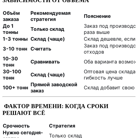
ЗАВИСИМОСТИ ОТ ОБЪЁМА
Объём
Рекомендуемая
Пояснение
заказа
стратегия
До 1
Заказ под производст
Только склад
тонны
раза выше
1-3 тонны
Склад (чаще)
Склад дешевле, если 
Заказ под производс
3-10 тонн
Считать
отходов
10-30
Сравнивать
Оба варианта возмож
тонн
30-100
Оптовая цена склада 
Склад (чаще)
тонн
гибкость лучше
Прямой заводской
100+ тонн
Склад добавит свою 
заказ
ФАКТОР ВРЕМЕНИ: КОГДА СРОКИ
РЕШАЮТ ВСЁ
Срочность
Стратегия
Нужно сегодня-
Только склад