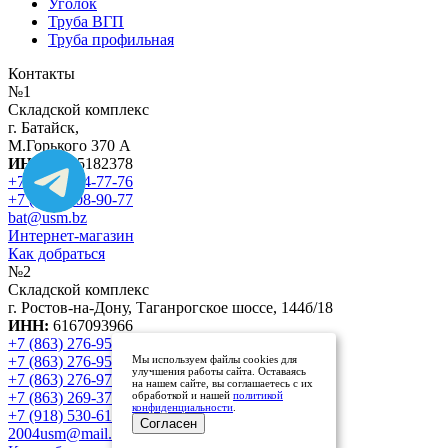
Уголок
Труба ВГП
Труба профильная
Контакты
№1
Складской комплекс
г. Батайск,
М.Горького 370 А
ИНН:
6165182378
+7 (918) 554-77-76
+7 (863) 308-90-77
bat@usm.bz
Интернет-магазин
Как добраться
№2
Складской комплекс
г. Ростов-на-Дону, Таганрогское шоссе, 144б/18
ИНН:
6167093966
+7 (863) 276-95-88
Мы используем файлы cookies для
+7 (863) 276-95-86
улучшения работы сайта. Оставаясь
+7 (863) 276-97-01
на нашем сайте, вы соглашаетесь с их
обработкой и нашей
политикой
+7 (863) 269-37-37
конфиденциальности
.
+7 (918) 530-61-39
Согласен
2004usm@mail.ru
nkl999@mail.ru