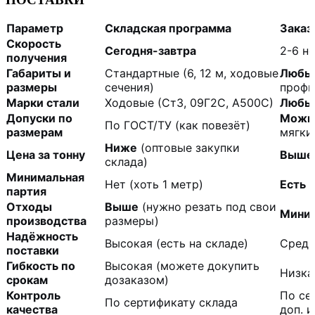
Параметр
Складская программа
Заказ
Скорость
Сегодня-завтра
2-6 не
получения
Габариты и
Стандартные (6, 12 м, ходовые
Любы
размеры
сечения)
профи
Марки стали
Ходовые (Ст3, 09Г2С, А500С)
Любы
Допуски по
Можно
По ГОСТ/ТУ (как повезёт)
размерам
мягки
Ниже
(оптовые закупки
Цена за тонну
Выше 
склада)
Минимальная
Нет (хоть 1 метр)
Есть
(
партия
Отходы
Выше
(нужно резать под свои
Мини
производства
размеры)
Надёжность
Высокая (есть на складе)
Средн
поставки
Гибкость по
Высокая (можете докупить
Низка
срокам
дозаказом)
Контроль
По се
По сертификату склада
качества
доп. 