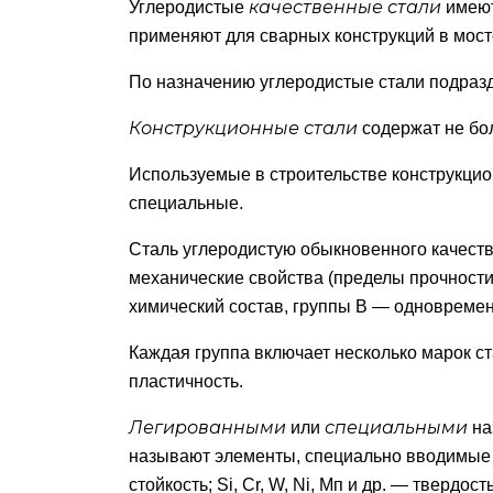
качественные стали
Углеродистые
имеют
применяют для сварных конструкций в мост
По назначению углеродистые стали подраз
Конструкционные стали
содержат не бол
Используемые в строительстве конструкцио
специальные.
Сталь углеродистую обыкновенного качеств
механические свойства (пределы прочности 
химический состав, группы В — одновремен
Каждая группа включает несколько марок с
пластичность.
Легированными
специальными
или
на
называют элементы, специально вводимые в 
стойкость; Si, Cr, W, Ni, Мп и др. — твердос