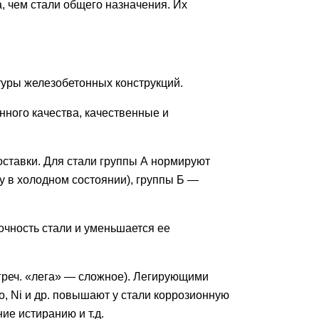
, чем стали общего назначения. Их
туры железобетонных конструкций.
ного качества, качественные и
оставки. Для стали группы А нормируют
бу в холодном состоянии), группы Б —
очность стали и уменьшается ее
греч. «лега» — сложное). Легирующими
o, Ni и др. повышают у стали коррозионную
ние истиранию и т.д.