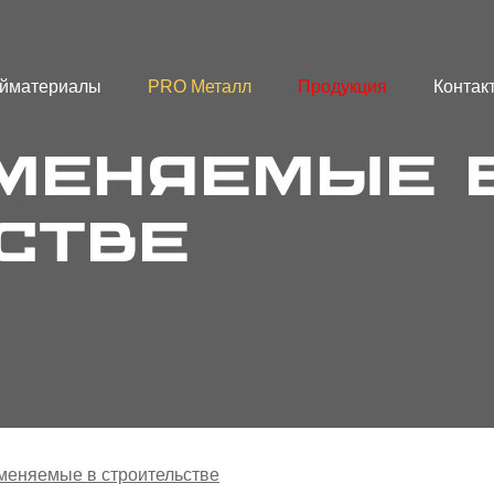
йматериалы
PRO Металл
Продукция
Контак
именяемые 
стве
меняемые в строительстве