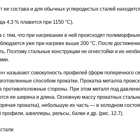
от ее состава и для обычных углеродистых сталей находитс
да 4,3 % плавится при 1150 °С).
а с тем, что при нагревании в ней происходят полиморфн
блюдается уже при нагреве выше 200 °С. После достижения
ть. Поэтому стальные конструкции не огнестойки и их необ
ами.
ом
называют совокупность профилей (форм поперечного сеч
зготовленные способом прокатки. Прокатка металла проис
в противоположные стороны. При этом металл под давлени
тся ее ширина и длина. Основную массу прокатных стальн
горячая прокатка), небольшую их часть — в холодном состо
профили, швеллеры, рельсы, балки и др. (рис. 12.7).