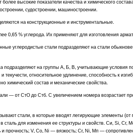
 более высокие показатели качества и химического состава
остроении, судостроении, машиностроении.
деляются на конструкционные и инструментальные.
ее 0,65 % углерода. Их применяют для изготовления арма
нные углеродистые стали подразделяют на стали обыкновен
а подразделяют на группы А, Б, В, учитывающие условия п
и текучести, относительное удлинение, способность к изги
но химический состав и механические свойства.
тали — от СтО до Стб. С увеличением номера возрастает пр
зывают стали, в которые вводят легирующие элементы (от 
сталь для изменения ее структуры и свойств. Си, Si, Сг, M
ть и прочность; V, Со, Ni — вязкость; Cr, Ni, Мп — сопротивле