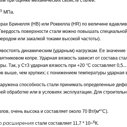
м при оценке механических свойств сталей.
5
Ю
МПа.
рах Бринелля (НВ) или Роквелла (HR) по величине вдавлив
 Твердость поверхности стали можно повышать специально
еродом или закалкой токами высокой частоты).
ивостоять динамическим (ударным) нагрузкам. Ее значение
ятниковом копре. Ударная вязкость зависит от состава ст
. Так, у СтЗ ударная вязкость при +20 °С составляет 0,5..
ов выше, чем хрупких; с понижением температуры ударная в
аружена способность стали принимать определенные дефо
ей обработке или в условиях эксплуатации. Для строитель
ллов, очень высока и составляет около 70 Вт/(м*°С).
6
о расширения
стали составляет 11,7 * 10~
К.