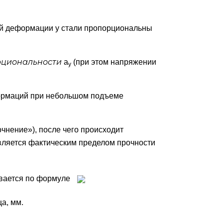
аний деформации у стали пропорциональны
рциональности
а
(при этом напряжении
у
ормаций при небольшом подъеме
нение»), после чего происходит
является фактическим пределом прочности
ывается по формуле
а, мм.