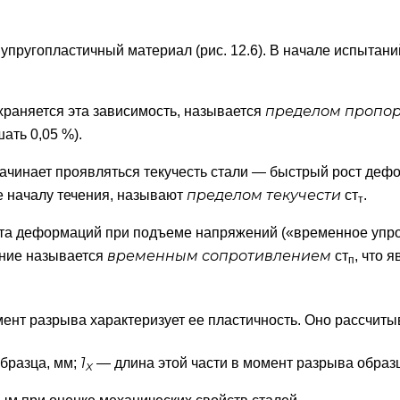
ак упругопластичный материал (рис. 12.6). В начале испыт
пределом пропо
раняется эта зависимость, называется
ть 0,05 %).
чинает проявляться текучесть стали — быстрый рост деф
пределом текучести
 началу течения, называют
ст
.
т
ста деформаций при подъеме напряжений («временное упроч
временным сопротивлением
ние называется
ст
, что 
п
мент разрыва характеризует ее пластичность. Оно рассчит
1
бразца, мм;
— длина этой части в момент разрыва образц
Х