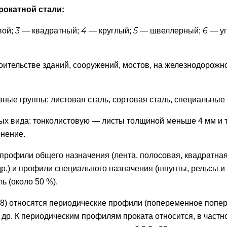
окатной стали:
3
4
5
6
вой;
— квадратный;
— круглый;
— швеллерный;
— уг
ительстве зданий, сооружений, мостов, на железнодорожно
ные группы: листовая сталь, сортовая сталь, специальные 
ых вида: тонколистовую — листы толщиной меньше 4 мм и
енение.
 профили общего назначения (лента, полосовая, квадратная
.) и профили специального назначения (шпунты, рельсы и 
ь (около 50 %).
.8) относятся периодические профили (попеременное попер
 др. К периодическим профилям проката относится, в част