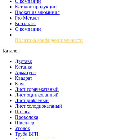
О компании
Каталог продукции
Прокат из алюминия
Pro Металл
Контакты
О компании
Политика конфиденциальности
Каталог
Двутавр
Катанка
Арматура
Квадрат
Круг
Лист горячекатаный
Лист оцинкованный
Лист рифленый
Лист холоднокатаный
Полоса
Проволока
Швеллер
Уголок
Труба ВГП