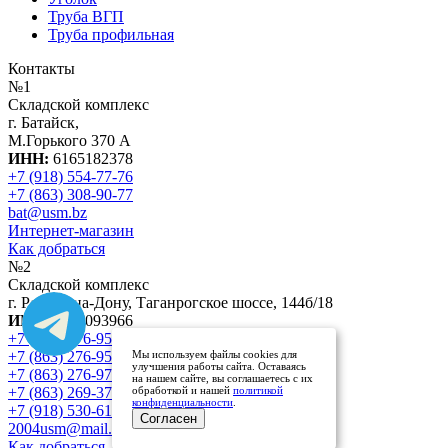
Труба ВГП
Труба профильная
Контакты
№1
Складской комплекс
г. Батайск,
М.Горького 370 А
ИНН:
6165182378
+7 (918) 554-77-76
+7 (863) 308-90-77
bat@usm.bz
Интернет-магазин
Как добраться
№2
Складской комплекс
г. Ростов-на-Дону, Таганрогское шоссе, 144б/18
ИНН:
6167093966
+7 (863) 276-95-88
Мы используем файлы cookies для
+7 (863) 276-95-86
улучшения работы сайта. Оставаясь
+7 (863) 276-97-01
на нашем сайте, вы соглашаетесь с их
обработкой и нашей
политикой
+7 (863) 269-37-37
конфиденциальности
.
+7 (918) 530-61-39
Согласен
2004usm@mail.ru
nkl999@mail.ru
Как добраться