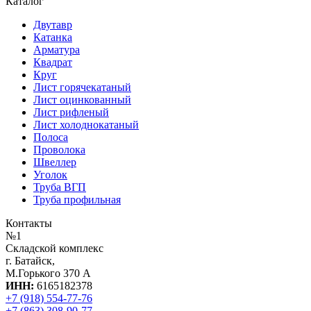
Каталог
Двутавр
Катанка
Арматура
Квадрат
Круг
Лист горячекатаный
Лист оцинкованный
Лист рифленый
Лист холоднокатаный
Полоса
Проволока
Швеллер
Уголок
Труба ВГП
Труба профильная
Контакты
№1
Складской комплекс
г. Батайск,
М.Горького 370 А
ИНН:
6165182378
+7 (918) 554-77-76
+7 (863) 308-90-77